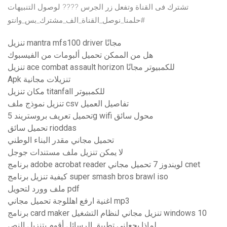
تشترك فى القناة وتفعل زر الجرس ???? لوصول التنبيهات
#حلمنا_نوصل_القناة_الف_مشترك_بس_وانتو
تنزيل mantra mfs100 driver مجانًا
هل من الممكن تحميل ألبومات من الفيسبوك
تنزيل ace combat assault horizon للكمبيوتر مجانًا
Apk تنزيلات مجانية
مكان تنزيل titanfall للكمبيوتر
تنزيل نموذج ملف csv تفاصيل العميل
تحميل تعريف بروستريند 5g wifi محول سائق
تحميل سائق rioddas
تحميل مجاني مقدر البناء الوطني
لا يمكن تنزيل ملف مستندات جوجل
برنامج adobe acrobat reader لويندوز 7 تحميل مجاني cnet
كيفية تنزيل برنامج super smash bros brawl iso
ملف وورد لتحويل pdf
اغنية ارفع اهللوجة تحميل مجاني mp3
برنامج card maker تنزيل مجاني لنظام التشغيل windows 10
لماذا يجعلني تطبيق الرسائل أقوم بتنزيل النص