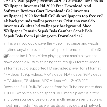
Cr7 4K Wallpaper Juventus 2020 / Cristiano Ronaldo 4k
Wallpaper Juventus Hd 2020 Free Download And
Software Reviews Cnet Download : Cr7 juventus
wallpaper | 2020 football Cr7 4k wallpapers top free cr7
4k backgrounds wallpaperaccess. Cristiano ronaldo
juventus 4k ultra hd wallpaper background. Shoe
Wallpaper Pemain Sepak Bola Gambar Sepak Bola
Sepak Bola from i.pinimg.com Download cr7 …
In this way, you could save the video in advance and watch
anytime anywhere even if there's poor Internet connection📶
🎦Best online HD sax video player, gaana music player and
downloader 2️0️2️0️ with stunning features 🍿All format videos
all format audio supported HD sax video player for all format:
4k videos, 1080p videos, MKV videos, FLV videos, 3GP videos,
M4V videos, TS videos, MPG videos HQ … 24/02/2021
Download full HD/4K/8K videos from YouTube and more than
10,000+ websites at high speed. VLC media player is a free
and open source cross-platform multimedia player that plays
most multimedia files as well as discs, devices, and network