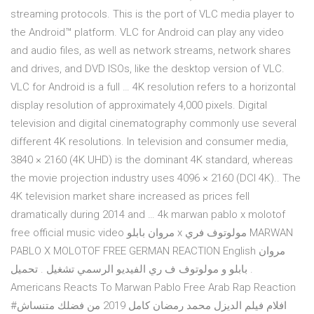
streaming protocols. This is the port of VLC media player to
the Android™ platform. VLC for Android can play any video
and audio files, as well as network streams, network shares
and drives, and DVD ISOs, like the desktop version of VLC.
VLC for Android is a full … 4K resolution refers to a horizontal
display resolution of approximately 4,000 pixels. Digital
television and digital cinematography commonly use several
different 4K resolutions. In television and consumer media,
3840 × 2160 (4K UHD) is the dominant 4K standard, whereas
the movie projection industry uses 4096 × 2160 (DCI 4K).. The
4K television market share increased as prices fell
dramatically during 2014 and … 4k marwan pablo x molotof
free official music video مروان بابلو x مولوتوف فري MARWAN
PABLO X MOLOTOF FREE GERMAN REACTION English مروان
بابلو و مولوتوف ف ري الفيديو الرسمي تشغيل . تحميل .
Americans Reacts To Marwan Pablo Free Arab Rap Reaction
#افلام فيلم الديزل محمد رمضان كامل 2019 من فضلك متنساش