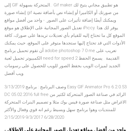
إلى GIF المتحركة بسهولة.. Gif maker هو تطبيق مجاني يتيح لك
إنشاء صورة gif من صورتك أو الكاميرا أو إنشاء نص بأضافة نصية
ويمكنك أيضًا إضافة تأثيرات على الصور. - واحد من أفضل مواقع
تعديل الصور المجانية على الإطلاق هو موقع iPiccy. يوفر لك هذا
الموقع كل ما تحتاج إليه للقيام بأي تعديلات تريدها على صورك، كافة
الأدوات التي قد تحتاج إليها ستجدها متوفر على الموقع، حيث يمكنك
أن تقوم تحميل برنامج adobe photoshop 7 0 me تعريب على
الكمبيوتر تحميل لعبة need for speed 2 القديمة . يسمح الحفظ
الجديد لميزات الويب بحفظ الصور للويب للحصول على رسومات
ويب أفضل.
3/13/2019 وصف البرنامج : برنامج Easy GIF Animator Pro 6.2.0.53
DC 05.02.2016 full free الرائد في صناعة الصور المتحركة لكثير من
الاغراض مثل صناعة صورة فيس بوك مثلا و تصميم البنرات المتحركة
للمنتديات وهوا برنامج سهل وبسيط رغم انه قوي وفعال والأكثر
6/28/2020 9/3/2017 2/15/2019
- واحد من أفضل مواقع تعديل الصور المجانية على الإطلاق