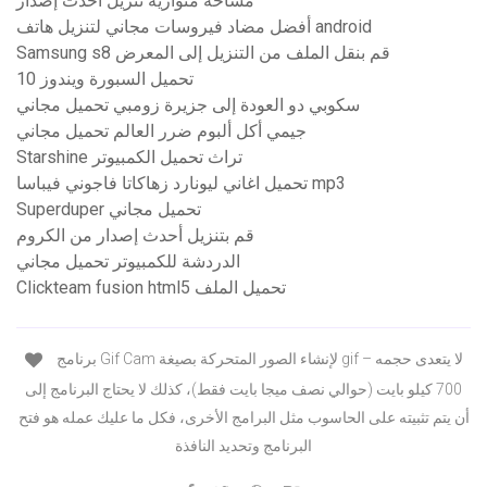
مساحة متوازية تنزيل أحدث إصدار
أفضل مضاد فيروسات مجاني لتنزيل هاتف android
Samsung s8 قم بنقل الملف من التنزيل إلى المعرض
تحميل السبورة ويندوز 10
سكوبي دو العودة إلى جزيرة زومبي تحميل مجاني
جيمي أكل ألبوم ضرر العالم تحميل مجاني
Starshine تراث تحميل الكمبيوتر
تحميل اغاني ليونارد زهاكاتا فاجوني فيباسا mp3
Superduper تحميل مجاني
قم بتنزيل أحدث إصدار من الكروم
الدردشة للكمبيوتر تحميل مجاني
Clickteam fusion html5 تحميل الملف
برنامج Gif Cam لإنشاء الصور المتحركة بصيغة gif – لا يتعدى حجمه
700 كيلو بايت (حوالي نصف ميجا بايت فقط)، كذلك لا يحتاج البرنامج إلى
أن يتم تثبيته على الحاسوب مثل البرامج الأخرى، فكل ما عليك عمله هو فتح
البرنامج وتحديد النافذة