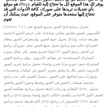
هو موقع iPiccy. يوفر لك هذا الموقع كل ما تحتاج إليه للقيام
بأي تعديلات تريدها على صورك، كافة الأدوات التي قد
تحتاج إليها ستجدها متوفر على الموقع، حيث يمكنك أن
تقوم
InViewer 1.4.2 تحميل برنامج فتح الصور بجميع الصيغ على
الكمبيوتر، إنفيور تطبيق مجاني يساعدك على عرض الصور الرقمية
بطريقة جذابة، وكذلك تحويل صيغ الصور، وإستعراض الصور بنظام
الشرائح سلايد شو برنامج محول صيغ الصور جيف جورو أو برنامج
انشاء فيديو مصغر على شكل صورة Gif من أفضل برامج الصور
المتحركة المستخدمة عبر هواتف الأندرويد ، يوفر برنامج الصور
المتحركة جيف جورو مزايا تحرير وانشاء تحميل برامج تحرير الصور
للاندرويد يختص بكل ما يتعلق بتحرير الصور من عمليات وتحسينات
ومؤثرات يتم إضافتها على الصور ، يشمل القسم على عدة برامج
مختصة بعمليات التغيير في الصور وضبط وضوح الصور والقص
التلقائي ودرجات الدقة تحميل برنامج معالجة الصور gimp. تحميل
برنامج gimp للصف الاول الاعدادى وللصف الثالث ثانوي وايضا نوضح
لكم طريقة تحميل برنامج gimp للكمبيوتر ان برنامج Gimp لتعديل