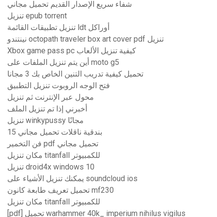
شفاء سريع الإصدار القديم تحميل مجاني
تنزيل epub torrent
تنزيل تطبيقات القائمة ldt أوراكل
نينتندو octopath traveler box art cover pdf تنزيل
Xbox game pass pc كيفية تنزيل الألعاب
أين يتم تنزيل الملفات على moto g5
تحميل كيفية تدريب التنين الخاص بك 3 مجانا
فتح الوجه الروبوت تنزيل التطبيق
محول عبر الإنترنت ثم تنزيل
أخبرني إذا تم تنزيل الملف
تنزيل winkypussy مجانًا
15 بندقية ناقلات تحميل مجاني
فن التخمير pdf تحميل مجاني
مكان تنزيل titanfall للكمبيوتر
تنزيل droid4x windows 10
يمكنك تنزيل الأشياء على soundcloud ios
تحميل تعريف طابعة كانون mf230
مكان تنزيل titanfall للكمبيوتر
[pdf] تحميل warhammer 40k_ imperium nihilus vigilus