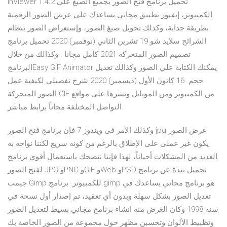
InViewer 1.4.2 تحميل برنامج فتح الصور بجميع الصيغ على
الكمبيوتر، إنفيور تطبيق مجاني يساعدك على عرض الصور الرقمية
بطريقة جذابة، وكذلك تحويل صيغ الصور، وإستعراض الصور بنظام
الشرائح سلايد شو 19 تشرين الثاني (نوفمبر) 2020 تحميل برنامج
تصميم الصور المتحركة 2021 كامل مجانا . وكذالك من خلال
البرنامجEasy GIF Animator يمكنك الكتابة علي الصور وكذالك تعديل
حجم 16 كانون الأول (ديسمبر) 2020 شرح تفصيلي لكيفية عمل
الصور المتحركة GIF من الكمبيوتر ومن الموبايل ونشرها على مواقع
التواصل المختلفة مجاناً برابط مباشر.
وكذلك الأمر فى ويندوز 7 فإن برنامج فتح الصور jpg عرض الصور
يكون غير عملى على الإطلاق بالرغم من كونه سريع لكننا نواجه به
العديد من المشكلات أحياناً، لهذا فإننا ننصحك باستعمال أقوي برنامج
لفتح الصور JPG وPNG وGIF وWeb وPSD تحميل نبذة عن برنامج
جيمب Gimp للكمبيوتر. برنامج gimp هو برنامج مجاني يساعدك في
تعديل الصور بشكل سهلة وبدون أي تعقيد، تم إصدار أول نسخة في
سنة 1998 وكان الغرض منه انشاء برنامج مجاني بسيط لتعديل الصور
وتظبيط الألوان وتحسين مظهر حول مجموعة من الصور الخاصة بك