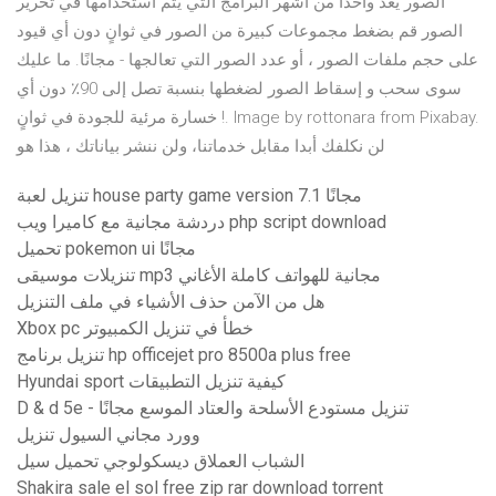
الصور يعد واحدا من أشهر البرامج التي يتم استخدامها في تحرير
الصور قم بضغط مجموعات كبيرة من الصور في ثوانٍ دون أي قيود
على حجم ملفات الصور ، أو عدد الصور التي تعالجها - مجانًا. ما عليك
سوى سحب و إسقاط الصور لضغطها بنسبة تصل إلى 90٪ دون أي
خسارة مرئية للجودة في ثوانٍ !. Image by rottonara from Pixabay.
لن نكلفك أبدا مقابل خدماتنا، ولن ننشر بياناتك ، هذا هو
تنزيل لعبة house party game version 7.1 مجانًا
دردشة مجانية مع كاميرا ويب php script download
تحميل pokemon ui مجانًا
تنزيلات موسيقى mp3 مجانية للهواتف كاملة الأغاني
هل من الآمن حذف الأشياء في ملف التنزيل
Xbox pc خطأ في تنزيل الكمبيوتر
تنزيل برنامج hp officejet pro 8500a plus free
Hyundai sport كيفية تنزيل التطبيقات
D & d 5e - تنزيل مستودع الأسلحة والعتاد الموسع مجانًا
وورد مجاني السيول تنزيل
الشباب العملاق ديسكولوجي تحميل سيل
Shakira sale el sol free zip rar download torrent