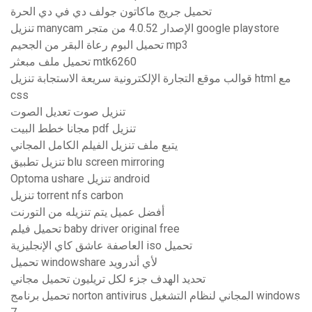
تحميل جريج ماكاتون جولف دي في دي الحرة
تنزيل manycam الإصدار 4.0.52 من متجر google playstore
تحميل البوم رعاة البقر من الجحيم mp3
تحميل ملف مبعثر mtk6260
قوالب موقع التجارة الإلكترونية سريعة الاستجابة تنزيل html مع
css
تنزيل صوت تعديل الصوت
مجانا خطط البيت pdf تنزيل
يتبع ملف تنزيل الفيلم الكامل المجاني
تنزيل تطبيق blu screen mirroring
Optoma ushare تنزيل android
تنزيل torrent nfs carbon
أفضل عميل يتم تنزيله من التورنت
تحميل فيلم baby driver original free
العاصفة عاشق كاي الإنجليزية iso تحميل
تحميل windowshare لأي أندرويد
تحديد الهدف جزء لكل تريليون تحميل مجاني
تحميل برنامج norton antivirus المجاني لنظام التشغيل windows