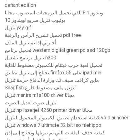
defiant edition
ويندوز 8.1 تلقي تحميل البرمجيات المصبوب مجانا
يوتيوب تنزيل سريع لويندوز 10
تنزيل yay gif
تحميل تشريح الرأس والرقبة pdf free
أخبرني إذا تم تنزيل الملف
تحميل برنامج western digital green pc ssd 120gb
تنزيل برنامج تشغيل n300
تحميل لعبة حرب فيتنام للكمبيوتر مضغوط للغاية
تحتاج إلى تنزيل تطبيق firefox 55 على ipad mini
ماين كرافت سيف تك وزارة الدفاع حزمة تنزيل
Snapfish تنزيل ملف مضغوط فارغ
تنزيل mantra mfs100 driver مجانًا
تنزيل صوت تعديل الصوت
تنزيل hp laserjet 4250 printer driver مجانًا
كيفية استخدام تطبيق الكمبيوتر المحمول لتنزيل voidlauncher
تنزيل windows 7 ultimate 32 bit iso filehippo
كيفية حذف الملفات التي تم تنزيلها وتحتاج إلى إذن