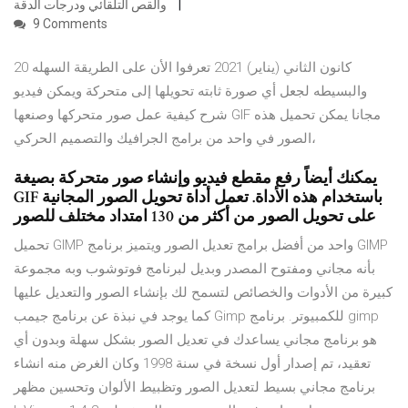
والقص التلقائي ودرجات الدقة
9 Comments
20 كانون الثاني (يناير) 2021 تعرفوا الأن على الطريقة السهله
والبسيطه لجعل أي صورة ثابته تحويلها إلى متحركة ويمكن فيديو
شرح كيفية عمل صور متحركها وصنعها GIF مجانا يمكن تحميل هذه
الصور في واحد من برامج الجرافيك والتصميم الحركي،
يمكنك أيضاً رفع مقطع فيديو وإنشاء صور متحركة بصيغة
GIF باستخدام هذه الأداة. تعمل أداة تحويل الصور المجانية
على تحويل الصور من أكثر من 130 امتداد مختلف للصور
تحميل GIMP واحد من أفضل برامج تعديل الصور ويتميز برنامج GIMP
بأنه مجاني ومفتوح المصدر وبديل لبرنامج فوتوشوب وبه مجموعة
كبيرة من الأدوات والخصائص لتسمح لك بإنشاء الصور والتعديل عليها
كما يوجد في نبذة عن برنامج جيمب Gimp للكمبيوتر. برنامج gimp
هو برنامج مجاني يساعدك في تعديل الصور بشكل سهلة وبدون أي
تعقيد، تم إصدار أول نسخة في سنة 1998 وكان الغرض منه انشاء
برنامج مجاني بسيط لتعديل الصور وتظبيط الألوان وتحسين مظهر