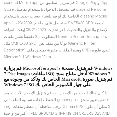
diasend Mobile app قم بتنزيل التطبيق من Google Play أو.App
Store قم بتسجيل الدخول باستخدام تفاصيل diasend Personal
الخاصة بك أو قم بإنشاء حساب جديد. باستخدام diasend Mobile
app ستحصل على: ملخص 11/23/2009 SMF5X30.GPD: كيفية
الإصلاح والتنزيل والتحديث. آخر تحديث: 05/21/2020 [وقت القراءة
المطلوب: 3.5 دقيقة] تعتبر ملفات Generic Printer Description،
مثل SMF5X30.GPD، نوعًا من ملف نص (Generic Printer
Description).وهذه الملفات مقترنة بملحق ملف GPD، الذي طوره
Microsoft لـ Windows Vista.
قم بزيارة Microsoft & apos؛ s قم بتنزيل صفحة Windows
7 Disc Images (ملفات ISO). أدخل مفتاح منتج Windows 7
الخاص بك وتأكد من وجوده مع Microsoft. قم بتنزيل صورة
Windows 7 ISO على جهاز الكمبيوتر الخاص بك.
إذا كان هناك العديد من الإصدارات ، قم بتنزيل الإصدار الأحدث. بعد
الحفظ ، إعادة تسمية الملف إلى gmapsupp ، لا تقم بتغيير ملحق.
img. يرجى ملاحظة أن معظم ملفات Garmin GPS لا يمكن أن تكون
أكثر من واحدة. FREE GROUND SHIPPING ON ORDERS $25 AND