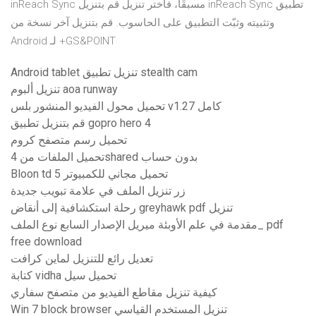
تطبيق inReach Sync مسبقًا، فاختر تنزيل قم بتنزيل inReach Sync
وتثبيته وثبّت التطبيق على الحاسوب. قم بتنزيل آخر نسخة من
GS&POINT+ لـ Android
Android tablet تنزيل تطبيق stealth cam
تنزيل ألبوم aoa runway
تحميل محول الفيديو المنشور بلس v1.27 كامل
قم بتنزيل تطبيق gopro hero 4
تحميل رسم متصفح كروم
تحميل الملفات من 4shared بدون حساب
Bloon td 5 تحميل مجاني للكمبيوتر
زر تنزيل الملف في علامة تبويب جديدة
رحلة استكشافية إلى أنقاض greyhawk pdf تنزيل
مقدمة في علم الأوبئة ميريل الإصدار السابع نوع الملف_ pdf
free download
تعديل رائع للتنزيل لماين كرافت
كتابة vidha تحميل سيل
كيفية تنزيل مقاطع الفيديو من متصفح سفاري
Win 7 block browser تنزيل المستخدم القياسي