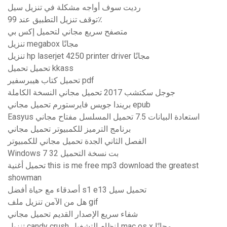
رديت سوف أواجه مشكلة في تنزيل سيل
توقف تنزيل التطبيق عند 99٪
متصفح سريع مجاني لتحميل إكس بي
تنزيل megabox مجانًا
تنزيل hp laserjet 4250 printer driver مجانًا
تحميل تحميل kkass
تحميل كتاب هيبرسفير pdf
جوجل سكتشب 2017 تحميل مجاني النسخة الكاملة
بريندا جويس فايرستورم تحميل مجاني epub
Easyus استعادة البيانات 7.5 تحميل المسلسل مفتاح مجاني
برنامج الترميز للكمبيوتر تحميل مجاني
الفصل الثاني الجدة تحميل مجاني للكمبيوتر
Windows 7 32 بت نسخة التحميل
تحميل أغنية this is me free mp3 download the greatest
showman
أصدقاء مع حياة أفضل s1 e13 تحميل سيل
هل من الآمن تنزيل ملف gif
شفاء سريع الإصدار القديم تحميل مجاني
تنزيل candy crush لنظام التشغيل mac os x مجانًا