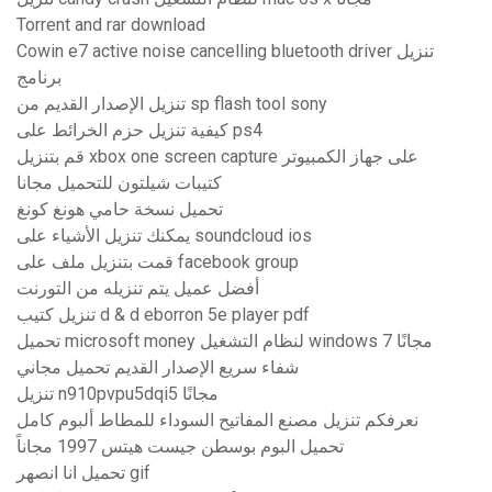
Torrent and rar download
Cowin e7 active noise cancelling bluetooth driver تنزيل
برنامج
تنزيل الإصدار القديم من sp flash tool sony
كيفية تنزيل حزم الخرائط على ps4
قم بتنزيل xbox one screen capture على جهاز الكمبيوتر
كتيبات شيلتون للتحميل مجانا
تحميل نسخة حامي هونغ كونغ
يمكنك تنزيل الأشياء على soundcloud ios
قمت بتنزيل ملف على facebook group
أفضل عميل يتم تنزيله من التورنت
تنزيل كتيب d & d eborron 5e player pdf
تحميل microsoft money لنظام التشغيل windows 7 مجانًا
شفاء سريع الإصدار القديم تحميل مجاني
تنزيل n910pvpu5dqi5 مجانًا
نعرفكم تنزيل مصنع المفاتيح السوداء للمطاط ألبوم كامل
تحميل البوم بوسطن جيست هيتس 1997 مجاناً
تحميل انا انصهر gif