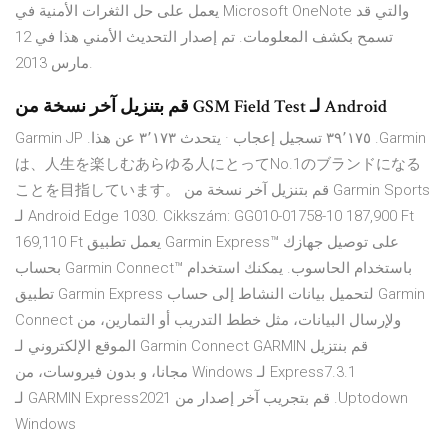
يعمل على حل الثغرات الأمنية في Microsoft OneNote والتي قد
تسمح بكشف المعلومات. تم إصدار التحديث الأمني هذا في 12
مارس 2013.
قم بتنزيل آخر نسخة من GSM Field Test لـ Android
は、人生を楽しむあらゆる人にとってNo.1のブランドになる
ことを目指しています。 قم بتنزيل آخر نسخة من Garmin Sports
لـ Android Edge 1030. Cikkszám: GG010-01758-10 187,900 Ft
169,110 Ft يعمل تطبيق Garmin Express™ على توصيل جهازك
بحساب Garmin Connect™ باستخدام الحاسوب. يمكنك استخدام
تطبيق Garmin Express لتحميل بيانات النشاط إلى حساب Garmin
Connect ولإرسال البيانات، مثل خطط التدريب أو التمارين، من
الموقع الإلكتروني لـ Garmin Connect ‫قم بنتزيل GARMIN
Express7.3.1 لـ Windows مجانا، و بدون فيروسات، من
Uptodown. قم بتجريب آخر إصدار من GARMIN Express2021 لـ
Windows