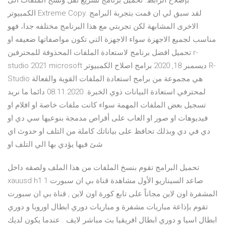
بإصلاح الرابط. تحميل برنامج تسريع نقل ونسخ الملفات الى
الكمبيوتر Extreme Copy. لقد سبق لي ان قمت بتجربة البرامج
الاخرى المشابهة لكن تجربتي مع هذا البرنامج مختلفه جدا، فهو
مناسب لجميع الاجهزة سواء الاجهزة التي تكون مواصفاتها ضعيفه او
تحميل افضل برنامج لاستعادة الملفات المحذوفة للمحترفين r-
studio 2021 microsoft ديسمبر 18, 2020 برامج اصلاح الكمبيوتر R-
Studio هي مجموعة من برامج استعادة الملفات القوية والفعالة
لمحترفي استعادة البيانات ذوي الخبرة. 08.11.2020 دائما ما نريد
تسجيل بعض الملفات المهمة سواء كانت ملفات خاصة او افلام او
فيديوهات او صور او العاب على أقراص مدمجة بنوعيها سي دي او
دي في دي وبذلك تحافظ على بياناتك كاملة من التلف او حدوث اي
شئ فيها يؤدي بها الي التلف او
تحميل البرامج تقوم بنسخ الملفات من هذا الملف ولصقه داخل
xauusd h1 صاعد السيناريو الأول مشاهدة قناة بي ان سبورت 1
المشفرة اون لاين مجاناً على تابع كورة اون لاين , قناة بي ان سبورت
تقوم بإذاعة مباريات مشفرة و مباريات دوري ابطال اوروبا و دوري
ابطال اسيا و دوري ابطال افريقيا بث مباشر لايف . عندما يكون لديك