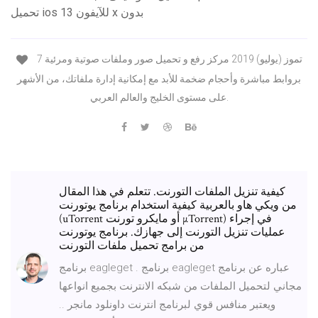
تحميل ios 13 للآيفون x بدون
7 تموز (يوليو) 2019 مركز رفع و تحميل صور وملفات صوتية ومرئية
بروابط مباشرة وأحجام ضخمة للأبد مع إمكانية إدارة ملفاتك، من الأشهر
على مستوى الخليج والعالم العربي.
كيفية تنزيل الملفات التورنت. تتعلم في هذا المقال
من ويكي هاو بالعربية كيفية استخدام برنامج يوتورنت
(uTorrent أو مايكرو تورنت µTorrent) في إجراء
عمليات تنزيل التورنت إلى جهازك. برنامج يوتورنت
من برامج تحميل ملفات التورنت
برنامج eagleget . برنامج eagleget عباره عن برنامج
مجاني لتحميل الملفات من شبكه الانترنت بجميع انواعها
ويعتبر منافس قوي لبرنامج انترنت داونلود مانجر ..