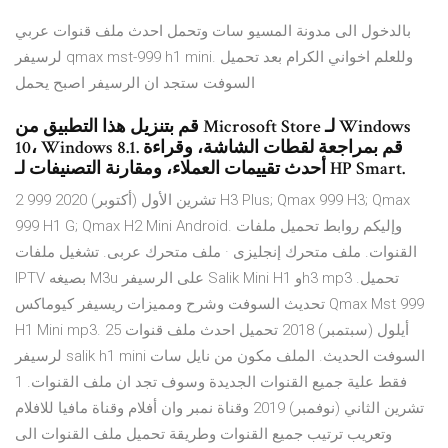
بالدخول الى مدونة المسيو سات وتحمل احدث ملف قنوات عربي
لرسيفر qmax mst-999 h1 mini. وللعلم اخواني الكرام بعد تحميل
السوفت ستجد ان الرسيفر اصبح يحمل
قم بتنزيل هذا التطبيق من Microsoft Store لـ Windows
10، Windows 8.1. قم بمراجعة لقطات الشاشة، وقراءة
أحدث تقييمات العملاء، ومقارنة التصنيفات لـ HP Smart.
2 تشرين الأول (أكتوبر) 2020 999 H3 Plus; Qmax 999 H3; Qmax
999 H1 G; Qmax H2 Mini Android. وإليكم روابط تحميل ملفات
القنوات. ملف متحرك إنجليزى · ملف متحرك عربى. تشغيل ملفات
IPTV بصيغه M3u على الرسيفر Salik Mini H1 وh3 mp3 تحميل.
تحديث السوفت وشرح ومميزات ريسيفر كيوماكس Qmax Mst 999
H1 Mini mp3. 25 أيلول (سبتمبر) 2018 تحميل احدث ملف قنوات
لرسيفر salik h1 mini السوفت الحديث. الملف مكون من نايل سات
فقط علية جميع القنوات الجديدة وسوف تجد ان ملف القنوات. 1
تشرين الثاني (نوفمبر) 2019 وقناة نمبر وان أفلام وقناة مافيا للافلام
وتعريب ترتيب جميع القنوات وطريقة تحميل ملف القنوات الى