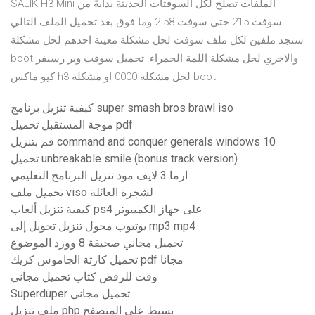
SALIK H3 Mini الملفات تصلح لكل السوفتات الحديثة بدايةً من
سوفت 215 حتى سوفت 2.58 وما فوق بعد تحميل الملف التالي
ستجد ملفين لكل ملف سوفت لحل مشكلة معينة احدهم لحل مشكلة
boot والاخري لحل مشكلة اللمة الحمراء. تحميل سوفت وير رسيفر
كيو ماكس h3 لحل مشكلة 0000 او مشكلة boot
كيفية تنزيل برنامج super smash bros brawl iso
موجة المستقبل تحميل pdf
قم بتنزيل command and conquer generals windows 10
تحميل unbreakable smile (bonus track version)
ارما 3 لايف مود تنزيل البرنامج التعليمي
تحميل ملف viso لشجرة العائلة
كيفية تنزيل ألعاب ps4 على جهاز الكمبيوتر
يوتيوب محول تنزيل تحويل إلى mp3 mp4
تحميل مجاني صحيفة 8 وورد الموضوع
تحميل كارثة الجاموس كريك pdf مجانا
وقت للرقص كتاب تحميل مجاني
Superduper تحميل مجاني
ملف تنزيل php بسيط على المتصفح