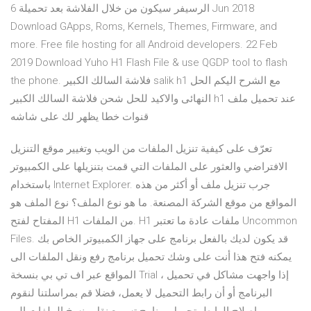
الرسيفر سيكون من خلال الفلاشة بعد تحميلة 6 Jun 2018
Download GApps, Roms, Kernels, Themes, Firmware, and
more. Free file hosting for all Android developers. 22 Feb
2019 Download Yuho H1 Flash File & use QGDP tool to flash
the phone. فلاشة السالك الكبير salik h1 مع الشرح اليكم الحل
النهائى والاكيد للحل شحن فلاشة السالك الكبير h1 عند تحميل ملف
قنوات خطا يظهر لك على شاشه
تعرّف على كيفية تنزيل الملفات من الويب وتغيير موقع التنزيل
الافتراضي والعثور على الملفات التي قمت بتنزيلها على الكمبيوتر
باستخدام Internet Explorer. جرب تنزيل ملف أو أكثر من هذه
المواقع من موقع الشركة المصنعة. ما هو نوع الملف؟ نوع الملف هو
المفتاح لفتح H1 من الملفات. H1 ملفات عادة ما تعتبر Uncommon
Files. قد يكون لديك بالفعل برنامج على جهاز الكمبيوتر الخاص بك
يمكنه فتح هذا أنت على وشك تحميل برنامج رفع ونقل الملفات الى
المواقع عبر اف تي بي بنسخة Trial ، إذا واجهت مشاكل في تحميل
البرنامج أو أن رابط التحميل لا يعمل، فضلا قم بمراسلتنا لنقوم