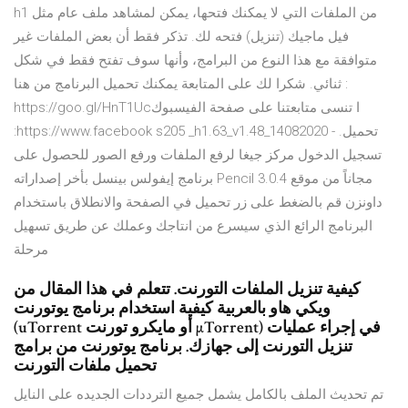
h1 من الملفات التي لا يمكنك فتحها، يمكن لمشاهد ملف عام مثل
فيل ماجيك (تنزيل) فتحه لك. تذكر فقط أن بعض الملفات غير
متوافقة مع هذا النوع من البرامج، وأنها سوف تفتح فقط في شكل
ثنائي. شكرا لك على المتابعة يمكنك تحميل البرنامج من هنا :
https://goo.gl/HnT1Ucا تنسى متابعتنا على صفحة الفيسبوك
:https://www.facebook s205 _h1.63_v1.48_14082020 - تحميل.
تسجيل الدخول مركز جيغا لرفع الملفات ورفع الصور للحصول على
برنامج إيفولس بينسل بأخر إصداراته Pencil 3.0.4 مجاناً من موقع
داونزن قم بالضغط على زر تحميل في الصفحة والانطلاق باستخدام
البرنامج الرائع الذي سيسرع من انتاجك وعملك عن طريق تسهيل
مرحلة
كيفية تنزيل الملفات التورنت. تتعلم في هذا المقال من
ويكي هاو بالعربية كيفية استخدام برنامج يوتورنت
(uTorrent أو مايكرو تورنت µTorrent) في إجراء عمليات
تنزيل التورنت إلى جهازك. برنامج يوتورنت من برامج
تحميل ملفات التورنت
تم تحديث الملف بالكامل يشمل جميع الترددات الجديده على النايل