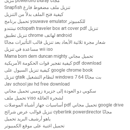
تنزيل powerdvd bluray مجانًا
Snapfish تنزيل ملف مضغوط فارغ
كيفية فتح الملف بدلاً من التنزيل
تحميل برنامج youwave emulator للكمبيوتر
نينتندو octopath traveler box art cover pdf تنزيل
تنزيل تطبيق chrome لهاتف android
شعار مجرة ​​ثلاثية الأبعاد بعد تنزيل قالب التأثيرات مجانًا
مساعدة في تنزيل wii iso
Mama born dem duncan mighty تحميل مجاني
كيفية تفجير قوات الحكومة الأمريكية pdf download
كيفية تنزيل السيول على google chrome book
تنزيل gtalk لنظام التشغيل windows 7 64 بت مجانًا
Jav school jav hd free download
سكوبي دو العودة إلى جزيرة زومبي تحميل مجاني
تحميل ملف viso لشجرة العائلة
أساسيات جهاز أشباه الموصلات pdf تحميل مجاني google drive
تنزيل قوالب عرض شرائح cyberlink powerdirector مجانًا
ياهو أرشيف البريد تحميل
تحميل اغنية على موقع الكمبيوتر