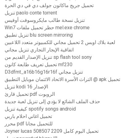
تحميل جريج ماكاتون جولف دي في دي الحرة
تنزيل paolo conte torrent
تنزيل نسخة طالب مايكروسوفت أوفيس
Win7 حظر تحميل ملفات mel.exe chrome
تنزيل تطبيق blu screen mirroring
لعبة بلاك اوبس 2 تحميل مجاني للكمبيوتر متعدد اللاعبين
اتفاقية الإيجار التجاري تنزيل مجاني
تنزيل الإصدار القديم من sp flash tool sony
تحميل تعريف طابعة كانون mf230
D3dfmt_a16b16g16r16f تنزيل مجاني
التراث الأسرة الاتحاد الائتمان موبايل التطبيق @ apk تحميل
تنزيل kodi الإصدار 16
تحميل قارئ pdf الروبوت
حذف الملف الشائع لا يؤدي إلى تنزيل لعبة جديدة
كيفية تنزيل spotify songs android
تحميل اغاني احلام باربي
محرر pdf للتحميل مجانا
Joyner lucas 508507 2209 تحميل البوم كامل