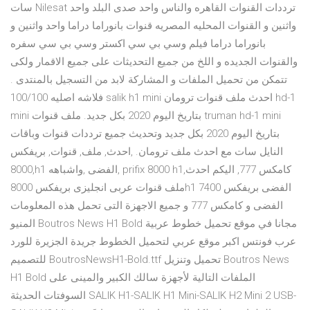
سات Nilesat ترددات القنوات القاهره والناس واحد صدى البلد واحد
واثنين و القنوات المحليه المصريه قنوات بانوراما دراما واحد واثنين و
بانوراما دراما فيلم وسي بي سي اكستر وسي بي سي سفره
والقنوات الجديده و اللخ من جميع التحديثات على جميع الاقمار ولكى
تتمكن من تحميل الملفات و المشاركة لابد من التسجيل بالمنتدى .
فلاشه اصليه 100/100 salik h1 mini احدث ملف قنوات ترومان hd-1
mini بتاريخ اليوم 2020 بكل جديد. ملف قنوات truman hd-1 mini
بتاريخ اليوم 2020 بكل جديد وتحديث جميع ترددات قنوات وباقات
النايل سات مع احدث ملف ترومان. ,احدث, ملف, قنوات, بريفكس
,8000h1 الفضى ,واشباهه, prifix 8000 h1,كامكس 777, اليكم احدث
ملف قنوات عربى انجليزى بريفكس 8000h1 الفضى بريفكس 7400
الفضى و كامكس 777 و جميع الاجهزة التى تحمل هذه المعلومات
المنيو Boutros News H1 Bold مجانا في موقع تحميل خطوط عربية
عرب فونتس اكبر موقع عربي لتحميل الخطوط جريدة الجزيرة للورد
للتصميم BoutrosNewsH1-Bold.ttf تحميل وتنزيل Boutros News
H1 Bold الملفات التالية لأجهزة سالك الكبير والمينى على
السوفتات الحديثة SALIK H1-SALIK H1 Mini-SALIK H2 Mini 2 USB-