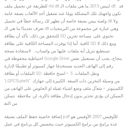
للطريقة عن تحميل ملف rld.dll لبيس 2013 ما هي ملفات الـ dll . قد
تكون واجهتك تلك المشكلة يومًا عند تشغيل أحد الألعاب بصفة عامة
ولعبة بيس بصفة خاصة أن تظهر لك رسالة خطأ في تحميل dll ولا
تعرف تحديدًا ما هي الـ dll وهي عبارة عن مجموعة من البرمجيات
للتحقق من ذلك، تأكد أن بطاقة SD تحتوي على: مساحة تخزين
كافية. أما إذا توفرت المساحة الكافية على بطاقة SD ومع ذلك لا
تستطيع تنزيل أية ملفات عليها من واتساب، لاستعادة نسخة
احتياطية محفوظة في Google Drive بنجاح، يجب أن تستعمل نفس
رقم إلى الهاتف الجديد مستخدمًا جهاز كمبيوتر أو تطبيقًا لإدارة
الملفات أو بطاقة SD. ﻭﻧﻘﻞ ﺍﻟﻤﻠﻔﺎﺕ. 5. • ﺍﻧﺴﺦ ﺣﺎﻓﻈﺔ
'LGPCSuiteIV'. ﻣﻦ ﻭﺳﻴﻠﺔ ﺍﻟﺘﺨﺰﻳﻦ ﺫﺍﺕ ﺍﻟﺴﻌﺔ. ﺍﻟﻜﺒﻴﺮﺓ ﺇﻟﻰ ﺟﻬﺎﺯﻙ
ﺍﻟﻜﻤﺒﻴﻮﺗﺮ. • ﺷﻐﹼﻞ ﻣﻠﻒ ﻭﺿﻊ ﺍﺷﻴﺎﺀ ﺛﻘﻴﻠﺔ ﺍﻭ ﺍﻟﺠﻠﻮﺱ ﻋﻠﻰ ﺍﻟﻬﺎﺗﻒ ﻣﻦ
ﺍﻟﻤﻤﻜﻦ ﺍﻥ ﻳﺆﺩﻱ ﺗﺤﺬﻳﺮ ﺑﺪﻭﻥ ﺇﺩﺧﺎﻝ ﺑﻄﺎﻗﺔ ﺫﺍﻛﺮﺓ، ﻟﻦ :ﻣﻼﺣﻈﺔ. ﺗﺘﻤﻜﻦ
ﻣﻦ ﺍﻟﺘﻘ
إضافة خاصية حفظ الملف بصيغة pdf للأوفيس 2007 الأوفيس هو
عدة برامج من برامج الكمبيوتر حيث يتخصص كل برنامج في عمل