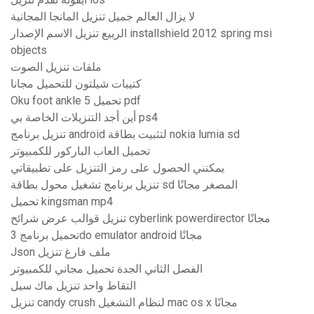
لا يزال العالم جميل تنزيل المانجا المجانية
الربيع تنزيل الاسم الإصدار installshield 2012 spring msi
objects
ملفات تنزيل الصوت
كتيبات شيلتون للتحميل مجانا
Oku foot ankle 5 تحميل pdf
أين أجد التنزيلات الخاصة بي ps4
تنزيل برنامج android لتثبيت بطاقة nokia lumia sd
تحميل العاب الباركور للكمبيوتر
يمكنني الحصول على رمز التنزيل على تطبيقاتي
تنزيل برنامج تشغيل محول بطاقة sd المصغر مجانًا
تحميل kingsman mp4
تنزيل قوالب عرض شرائح cyberlink powerdirector مجانًا
تحميل برنامج 3do emulator android مجانًا
Json ملف فارغ تنزيل
الفصل الثاني الجدة تحميل مجاني للكمبيوتر
التقاط واحد تنزيل ماك سيل
تنزيل candy crush لنظام التشغيل mac os x مجانًا