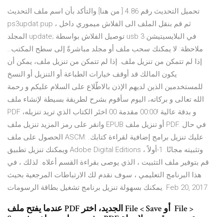
تحميل التحديث رقم 4.86 [ من هنا] والتأكد بأن اسم ملف التحديث
ps3updat.pup ، ثم قم بنقل الملف الى الفلاش ميموري داخل
المجلد update; توصيل الفلاش بواسطة usb في البلايسيتيشن 3
ملاحظة: لا يمكنك سحب ملف أو مجلد مباشرةً إلى سطح المكتب..
إذا لم تتمكن من تنزيل ملف. إذا لم تتمكن من تنزيل ملف، يمكن أن
يكون المالك قد أوقف خيارات الطباعة أو التنزيل أو النسخ
للمستخدمين الذين لديهم الإذن بالاطّلاع على السلام عليكم و رحمة
الله تعالى و بركاته، اليوم سأقوم بشرح لطريقة بسيطة لإنشاء ملف
PDF و بدقة عالية !00:00 مقدمة 00 اختَر الكتاب الذي تريد تنزيله،
وانقر على رمز المزيد تنزيل ملف EPUB أو تنزيل ملف PDF. في حال
الحصول على ملف ASCM: عليك تنزيل برامج إضافية لقراءة كتابك.
ويمكنك تنزيل تطبيق Adobe Digital Editions وتثبيته مجانًا. 1-أولاً ،
قم بتوفير ملف التثبيت ، الذي يوصى بقراءة القسم أعلاه. لذلك ، في
هذا البرنامج التعليمي ، سوف نقدم لك الارتباطات المرجعية بحيث
يمكنك بسهولة تنزيل برنامج تشغيل بطاقة الرسومات. Feb 20, 2017
عندما يفتح ملف PDF الجديد، اختر File‏ > ‏Save ‏ أو File‏ >