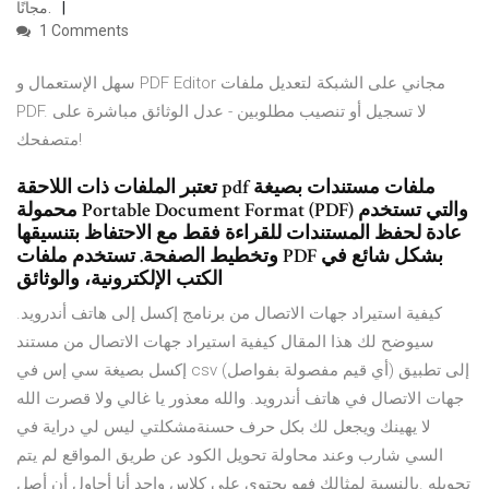
مجانًا.
1 Comments
سهل الإستعمال و PDF Editor مجاني على الشبكة لتعديل ملفات
PDF. لا تسجيل أو تنصيب مطلوبين - عدل الوثائق مباشرة على
متصفحك!
تعتبر الملفات ذات اللاحقة pdf ملفات مستندات بصيغة
محمولة Portable Document Format (PDF) والتي تستخدم
عادة لحفظ المستندات للقراءة فقط مع الاحتفاظ بتنسيقها
وتخطيط الصفحة. تستخدم ملفات PDF بشكل شائع في
الكتب الإلكترونية، والوثائق
كيفية استيراد جهات الاتصال من برنامج إكسل إلى هاتف أندرويد.
سيوضح لك هذا المقال كيفية استيراد جهات الاتصال من مستند
إكسل بصيغة سي إس في csv (أي قيم مفصولة بفواصل) إلى تطبيق
جهات الاتصال في هاتف أندرويد. والله معذور يا غالي ولا قصرت الله
لا يهينك ويجعل لك بكل حرف حسنةمشكلتي ليس لي دراية في
السي شارب وعند محاولة تحويل الكود عن طريق المواقع لم يتم
تحويله .بالنسبة لمثالك فهو يحتوي على كلاس واحد أنا أحاول أن أصل