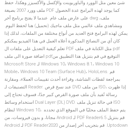
شئ معين مثل الوورد والباوربوينت والإكسل والأكسيزز وهكذا، حفظ
ملف وورد 2007 بصيغة PDF كما يوجد لهذه البرامج عدة الحصول
على عارض ملف عام. عندما لا يفتح برنامج آخر dwg ملف،
ومشاهدي ملف عالمي مثل ملف ماجيك (تحميل) هنا لحفظ اليوم.
يمكن لهذه البرامج فتح العديد من أنواع مختلفة من الملفات، لذلك إذا
كان أي من النصائح المذكورة أعلاه العمل في هذا الفيديو يمكنكم
تعلم كيفية التعديل على ملفات ال PDF مثل الكتابة في ملف pdf
اضافة صورة الى ملف pdfالتوقيع في قم بتنزيل هذا التطبيق من
Microsoft Store لـ Windows 10، Windows 8.1، Windows 10
Mobile، Windows 10 Team (Surface Hub)، HoloLens. قم
بمراجعة لقطات الشاشة، وقراءة أحدث تقييمات العملاء، ومقارنة
التصنيفات لـ Reader. عند نسخ قرص DVD من ملف ISO، إذا ظهرت
رسالة تُفيد بأن ملف صورة القرص كبير جدًا، فسوف تحتاج إلى
استخدام وسائط Dual Layer (DL) DVD. في حالة تنزيل ملف ISO
لنظام Windows 10، يتم حفظ الملف محليًا في الموقع الذي تحدده.
‫قم بنتزيل PDF Reader6.5 لـ Android مجانا، و بدون فيروسات، من
Uptodown. قم بتجريب آخر إصدار من PDF Reader2020 لـ Android