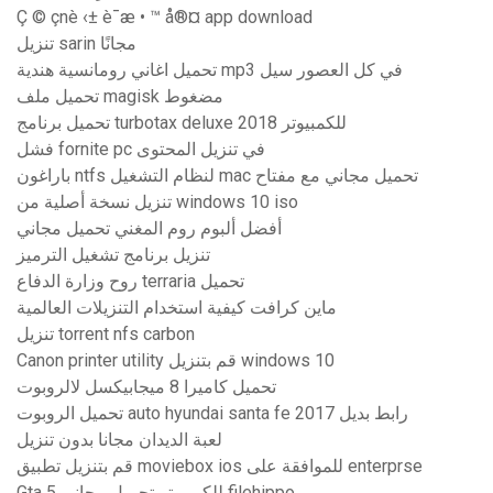
Ç © çnè ‹± è¯æ • ™ å®¤ app download
تنزيل sarin مجانًا
تحميل اغاني رومانسية هندية mp3 في كل العصور سيل
تحميل ملف magisk مضغوط
تحميل برنامج turbotax deluxe 2018 للكمبيوتر
فشل fornite pc في تنزيل المحتوى
باراغون ntfs لنظام التشغيل mac تحميل مجاني مع مفتاح
تنزيل نسخة أصلية من windows 10 iso
أفضل ألبوم روم المغني تحميل مجاني
تنزيل برنامج تشغيل الترميز
روح وزارة الدفاع terraria تحميل
ماين كرافت كيفية استخدام التنزيلات العالمية
تنزيل torrent nfs carbon
Canon printer utility قم بتنزيل windows 10
تحميل كاميرا 8 ميجابيكسل لالروبوت
تحميل الروبوت auto hyundai santa fe 2017 رابط بديل
لعبة الديدان مجانا بدون تنزيل
قم بتنزيل تطبيق moviebox ios للموافقة على enterprse
Gta 5 للكمبيوتر تحميل مجاني filehippo