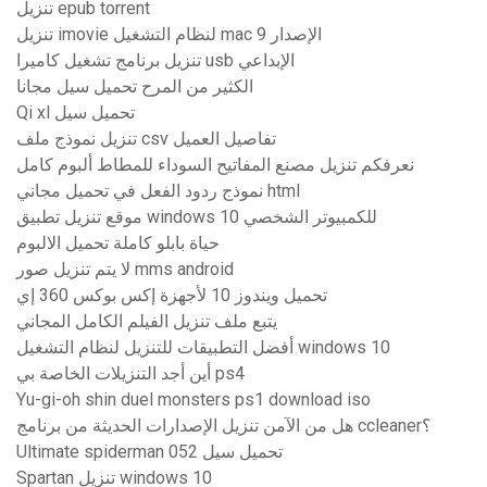
تنزيل epub torrent
تنزيل imovie لنظام التشغيل mac الإصدار 9
تنزيل برنامج تشغيل كاميرا usb الإبداعي
الكثير من المرح تحميل سيل مجانا
Qi xl تحميل سيل
تنزيل نموذج ملف csv تفاصيل العميل
نعرفكم تنزيل مصنع المفاتيح السوداء للمطاط ألبوم كامل
نموذج ردود الفعل في تحميل مجاني html
موقع تنزيل تطبيق windows 10 للكمبيوتر الشخصي
حياة بابلو كاملة تحميل الالبوم
لا يتم تنزيل صور mms android
تحميل ويندوز 10 لأجهزة إكس بوكس ​​360 إي
يتبع ملف تنزيل الفيلم الكامل المجاني
أفضل التطبيقات للتنزيل لنظام التشغيل windows 10
أين أجد التنزيلات الخاصة بي ps4
Yu-gi-oh shin duel monsters ps1 download iso
هل من الآمن تنزيل الإصدارات الحديثة من برنامج ccleaner؟
Ultimate spiderman 052 تحميل سيل
Spartan تنزيل windows 10