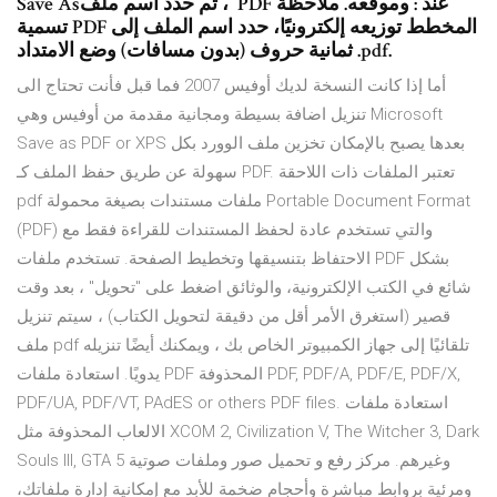
Save As‏ ، ثم حدد اسم ملف PDF وموقعه. ملاحظة ‎: عند
تسمية PDF المخطط توزيعه إلكترونيًا، حدد اسم الملف إلى
ثمانية حروف (بدون مسافات) وضع الامتداد .pdf.
أما إذا كانت النسخة لديك أوفيس 2007 فما قبل فأنت تحتاج الى
تنزيل اضافة بسيطة ومجانية مقدمة من أوفيس وهي Microsoft
Save as PDF or XPS بعدها يصبح بالإمكان تخزين ملف الوورد بكل
سهولة عن طريق حفظ الملف كـ PDF. تعتبر الملفات ذات اللاحقة
pdf ملفات مستندات بصيغة محمولة Portable Document Format
(PDF) والتي تستخدم عادة لحفظ المستندات للقراءة فقط مع
الاحتفاظ بتنسيقها وتخطيط الصفحة. تستخدم ملفات PDF بشكل
شائع في الكتب الإلكترونية، والوثائق اضغط على "تحويل" ، بعد وقت
قصير (استغرق الأمر أقل من دقيقة لتحويل الكتاب) ، سيتم تنزيل
ملف pdf تلقائيًا إلى جهاز الكمبيوتر الخاص بك ، ويمكنك أيضًا تنزيله
يدويًا. استعادة ملفات PDF المحذوفة PDF, PDF/A, PDF/E, PDF/X,
PDF/UA, PDF/VT, PAdES or others PDF files. استعادة ملفات
الالعاب المحذوفة مثل XCOM 2, Civilization V, The Witcher 3, Dark
Souls III, GTA 5 وغيرهم. مركز رفع و تحميل صور وملفات صوتية
ومرئية بروابط مباشرة وأحجام ضخمة للأبد مع إمكانية إدارة ملفاتك،